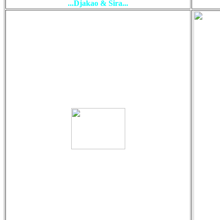
...Djakao & Sira...