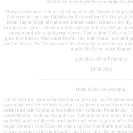
Abend bei unzähligen Kerzen lange drauße
Morgen werden es schon 5 Wochen, dass wir Deinen Kampf all
Zeit vergeht - mit den Flügeln der Zeit verfliegt die Traurigkeit
jeden Tag an Dich, oft mit noch immer vielen Tränen, aber di
bringen uns zum Lächeln und überwiegen. Ich seh Dich grad vor
wurden und wir so aufgeregt waren. Eine schöne Zeit - ein A
ganz besonderes. Was warst Du für eine tolle Mami - alle sind
wie Du. Das 1. Mal Welpen und ihre Aufzucht zu erleben ist unb
danke für Deine tollen Kinder.
ganz lieb - Dein Frauchen
19.08.2012
---------------------------------------------------------------
Hallo kleine Mäusemami,
ich will Dir nur ganz schnell erzählen, dass wir am Wochenend
waren bei herrlichen Herbstwetter - strahlend blauer Himmel u
Arishi und dein Aladin haben beide die "Goldene Renndecke" 
ebenfalls eine "Goldene Renndecke" bekommen und deine klein
natürlich auch erfolgreich und sauber gelaufen, war ein tolles 
Sogar Donna´s Sohn Elmo ist schon auf der Rennbahn und mitgel
es waren schon viele Nightshade´s am Start - alles Deine tolle