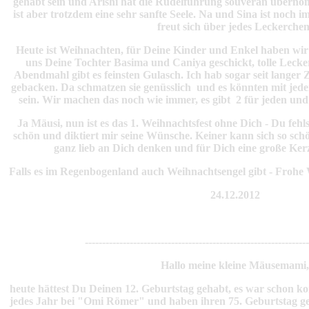
gehabt sein und Arishi hat die Rudelführung souverän übernom
ist aber trotzdem eine sehr sanfte Seele. Na und Sina ist noch
freut sich über jedes Leckerchen
Heute ist Weihnachten, für Deine Kinder und Enkel haben wir 
uns Deine Tochter Basima und Caniya geschickt, tolle Lecke
Abendmahl gibt es feinsten Gulasch. Ich hab sogar seit langer
gebacken. Da schmatzen sie genüsslich und es könnten mit jed
sein. Wir machen das noch wie immer, es gibt 2 für jeden und 
Ja Mäusi, nun ist es das 1. Weihnachtsfest ohne Dich - Du fehls
schön und diktiert mir seine Wünsche. Keiner kann sich so sch
ganz lieb an Dich denken und für Dich eine große Ker
Falls es im Regenbogenland auch Weihnachtsengel gibt - Froh
24.12.2012
-----------------------------------------------------------------
Hallo meine kleine Mäusemami,
heute hättest Du Deinen 12. Geburtstag gehabt, es war schon k
jedes Jahr bei "Omi Römer" und haben ihren 75. Geburtstag gef