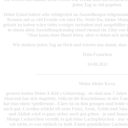
jeden Tag so viel gegeben.
Deine Enkel haben sehr erfolgreich an Ausstellungen teilgeno
Rennen mit so viel Freude wie einst Du. Weist Du, kleine Mau
gehabt zu haben wäre vieles weniger turbulent und ausgefüllter
in einem alten Ausstellungskatalog stand einmal ein Zitat von
"Man kann ohne Hund leben, aber es lohnt sich nicht
Wir denken jeden Tag an Dich und trösten uns damit, dass 
Dein Frauchen
14.08.2012
----------------------------------------------------------------
Meine kleine Kyra,
gestern hatten Deine A-Kid´s Geburtstag - sie sind nun 7 Jahre a
Abayomi hat sich eingelebt, Atifa ist die Kuschelmaus in der Fami
hat nun einen Spielfreund - Elary ist zu ihm gezogen und beide v
auch gut, Carolien schickt oft neue Fotos, Aruk, Arishi und Sin
und Akilah wird es ganz sicher auch gut gehen - ja und Inaara
Menge Leckerchen verteilt, es gab feine Lachsplätzchen - nur 
wir nicht, es war einfach zu heiß. Einen gemütlichen Garte