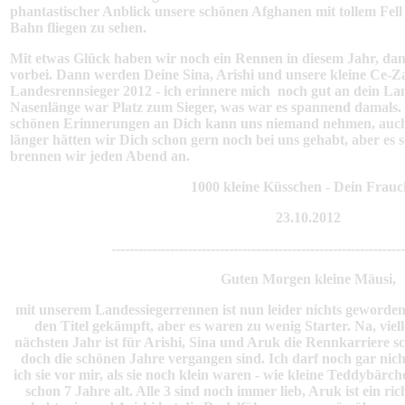
phantastischer Anblick unsere schönen Afghanen mit tollem Fell
Bahn fliegen zu sehen.
Mit etwas Glück haben wir noch ein Rennen in diesem Jahr, dann
vorbei. Dann werden Deine Sina, Arishi und unsere kleine Ce-Z
Landesrennsieger 2012 - ich erinnere mich noch gut an dein Lan
Nasenlänge war Platz zum Sieger, was war es spannend damals. Ja
schönen Erinnerungen an Dich kann uns niemand nehmen, auch 
länger hätten wir Dich schon gern noch bei uns gehabt, aber es so
brennen wir jeden Abend an.
1000 kleine Küsschen - Dein Frau
23.10.2012
-----------------------------------------------------------------
Guten Morgen kleine Mäusi,
mit unserem Landessiegerrennen ist nun leider nichts geworden
den Titel gekämpft, aber es waren zu wenig Starter. Na, viel
nächsten Jahr ist für Arishi, Sina und Aruk die Rennkarriere s
doch die schönen Jahre vergangen sind. Ich darf noch gar ni
ich sie vor mir, als sie noch klein waren - wie kleine Teddybärch
schon 7 Jahre alt. Alle 3 sind noch immer lieb, Aruk ist ein ric