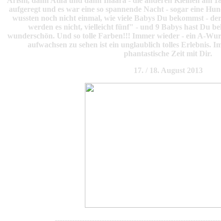
Arishi, dann Atifa und dann Inaara - die anderen Kleinen am 18
aufgeregt und es war eine so spannende Nacht - sogar eine H
wussten noch nicht einmal, wie viele Babys Du bekommst - der 
werden es nicht, vielleicht fünf" - und 9 Babys hast Du 
wunderschön. Und so tolle Farben!!! Immer wieder - ein A-Wurf 
aufwachsen zu sehen ist ein unglaublich tolles Erlebnis. 
phantastische Zeit mit Dir.
17. / 18. August 2013
-------------------------------------------------------------------