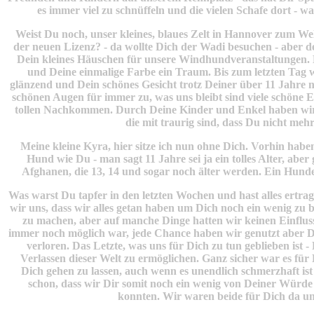
es immer viel zu schnüffeln und die vielen Schafe dort - wa
Weist Du noch, unser kleines, blaues Zelt in Hannover zum We
der neuen Lizenz? - da wollte Dich der Wadi besuchen - aber de
Dein kleines Häuschen für unsere Windhundveranstaltungen. 
und Deine einmalige Farbe ein Traum. Bis zum letzten Tag w
glänzend und Dein schönes Gesicht trotz Deiner über 11 Jahre 
schönen Augen für immer zu, was uns bleibt sind viele schöne
tollen Nachkommen. Durch Deine Kinder und Enkel haben wir
die mit traurig sind, dass Du nicht mehr
Meine kleine Kyra, hier sitze ich nun ohne Dich. Vorhin haben
Hund wie Du - man sagt 11 Jahre sei ja ein tolles Alter, abe
Afghanen, die 13, 14 und sogar noch älter werden. Ein Hunde
Was warst Du tapfer in den letzten Wochen und hast alles ertr
wir uns, dass wir alles getan haben um Dich noch ein wenig zu
zu machen, aber auf manche Dinge hatten wir keinen Einflus
immer noch möglich war, jede Chance haben wir genutzt aber 
verloren. Das Letzte, was uns für Dich zu tun geblieben ist - 
Verlassen dieser Welt zu ermöglichen. Ganz sicher war es für 
Dich gehen zu lassen, auch wenn es unendlich schmerzhaft ist
schon, dass wir Dir somit noch ein wenig von Deiner Würd
konnten. Wir waren beide für Dich da un