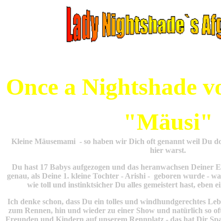
Once a Nightshade v
"Mäusi"
Kleine Mäusemami - so haben wir Dich oft genannt weil Du d
hier warst.
Du hast 17 Babys aufgezogen und das heranwachsen Deiner E
genau, als Deine 1. kleine Tochter - Arishi - geboren wurde - w
wie toll und instinktsicher Du alles gemeistert hast, eben
Ich denke schon, dass Du ein tolles und windhundgerechtes Lebe
zum Rennen, hin und wieder zu einer Show und natürlich so oft
Freunden und Kindern auf unserem Rennplatz - das hat Dir Sp