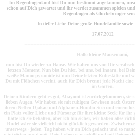
Im Regenbogenland bist Du nun bestimmt angekommen, unsere
schon auf Dich gewartet und ihr werdet zusammen spielen und 
Regenbogen als Glücksbringer sen
In tiefer Liebe Deine große Hundefamilie sowie 
17.07.2012
-------------------------------------------------------------------------
Hallo kleine Mäusemami,
nun bist Du wieder zu Hause. Wir haben uns von Dir verabschi
letzten Moment. Nun bist Du hier, bei uns, bei Inaara, bei De
weiße Mamorpyramide ist nun Deine letzten Ruhestätte und wir
Du mit Flöhchen vereint, auch für Dich brennt jede Nacht eine
im Garten.
Deinen Kindern geht es gut, Abayomi ist zurückgekommen, sie si
lieben Augen. Wir haben sie mit ruhigem Gewissen nach Österre
ihrem Neffen Djakao und Afghanen-Hündin Sira und einem lust
ein Platz voller Liebe und Fürsorge für ihre kleine Seele für i
hätte ich sie behalten, aber ich bin sicher, wir haben alles ri
Rudel wäre sie vielleicht nicht glücklich geworden. Zwischenze
unterwegs - jeden Tag haben wir an Dich gedacht und so manc
wir trösten uns damit, Dein Leben war erfüllt und mit Deinem